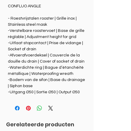
CONFLUO ANGLE
- Roestvrijstalen rooster | Grille inox |
Stainless steel mask
-Verstelbare roostervoet | Base de grille
réglable | Adjustment height for grid
-Uitlaat stopcontact | Prise de vidange |
Socket of drain
-Afvoerafvoerdeksel | Couvercle de la
douille du drain | Cover of socket of drain
-Waterdichte ring | Bague d’étanchéité
métallique | Waterproofing wreath
-Bodem van de sifon | Base du drainage
| Siphon base
-Uitgang Ø50 | Sortie Ø50 | Output Ø50
Gerelateerde producten