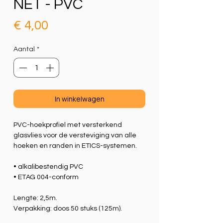
NET - PVC
Prijs
€ 4,00
Aantal
*
In winkelwagen
PVC-hoekprofiel met versterkend
glasvlies voor de versteviging van alle
hoeken en randen in ETICS-systemen.
• alkalibestendig PVC
• ETAG 004-conform
Lengte: 2,5m.
Verpakking: doos 50 stuks (125m).