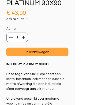
PLATINUM 90X90
Prijs
€ 43,00
€ 69,66
/
1.62m²
€ 69,66
per
Aantal
*
1.62
Vierkante
meter
In winkelwagen
INDUSTRY PLATINUM 90X90
Deze tegel van 90x90 cm heeft een
lichte, betonnen look met een subtiele,
matte afwerking die een industriële
sfeer toevoegt aan elk interieur.
Uitstekend geschikt voor moderne
woonruimtes en commerciële