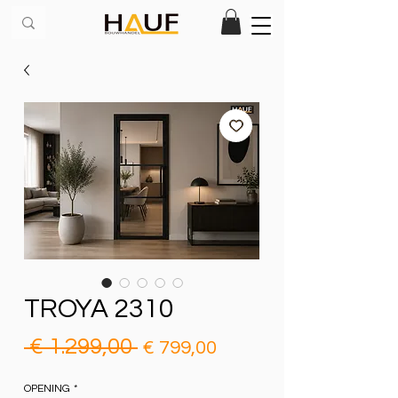
TROYA 2310
Normale
Verkoopprijs
 € 1.299,00 
€ 799,00
prijs
OPENING
*