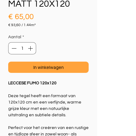
MATT 120X120
Prijs
€ 65,00
€ 93,60
/
1.44m²
€ 93,60
per
Aantal
*
1.44
Vierkante
meter
In winkelwagen
LECCESE FUMO 120x120
Deze tegel heeft een formaat van
120x120 cm en een verfijnde, warme
grijze kleur met een natuurlijke
uitstraling en subtiele details.
Perfect voor het creëren van een rustige
en tijdloze sfeer in zowel woon- als