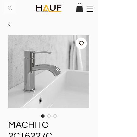
MACHITO
2C16227C