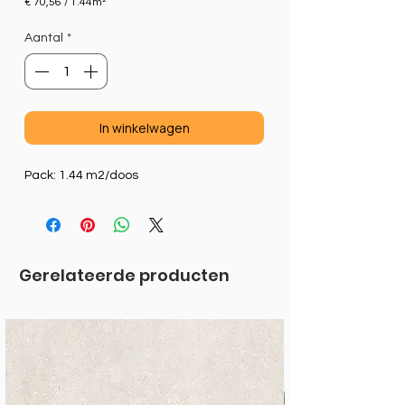
€ 70,56
/
1.44m²
€ 70,56
per
Aantal
*
1.44
Vierkante
meter
In winkelwagen
Pack: 1.44 m2/doos
Gerelateerde producten