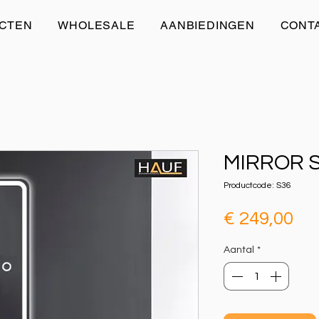
CTEN
WHOLESALE
AANBIEDINGEN
CONT
MIRROR 
Productcode: S36
Pri
€ 249,00
Aantal
*