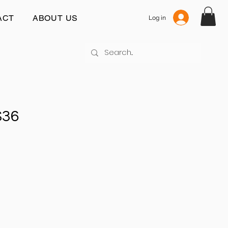
ACT
ABOUT US
Log in
S36
js