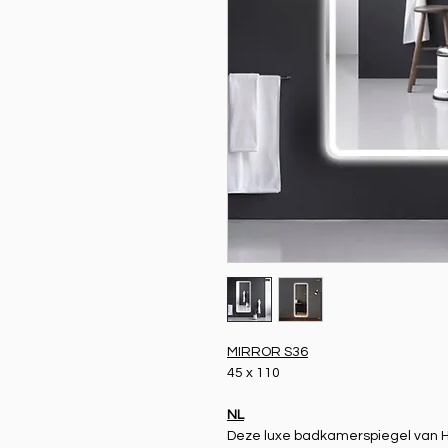
MIRROR S36
45 x 110
NL
Deze luxe badkamerspiegel van HA