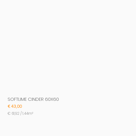
SOFTLIME CINDER 60X60
Prijs
€ 43,00
€ 61,92
/
1.44m²
€
6
1