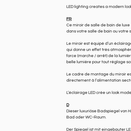
LED lighting creates a modern loo
FR
Ce miroir de salle de bain de lu
dans votre salle de bain ou votre s
Le miroir est équipé d’un éclairage
qui donne un effet très atmosphér
force (marche / arrêt) de la lumiè
belle lumière pour tout réglage so
Le cadre de montage du miroir est 
directement à l’alimentation secte
L’éclairage LED crée un look mode
D
Dieser luxuriöse Badspiegel von H
Bad oder WC-Raum.
Der Spiegel ist mit eingebauter