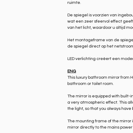
ruimte.
De spiegel is voorzien van ingebo
wat een zeer sfeervol effect geeft
van het licht, waardoor u altijd mo
Het montageframe van de spiegel b
de spiegel direct op het netstroom
LED verlichting creëert een moder
ENG
This luxury bathroom mirror from 
bathroom or toilet room.
The mirror is equipped with built-i
a very atmospheric effect. This allo
the light, so that you always have b
The mounting frame of the mirror 
mirror directly to the mains power 