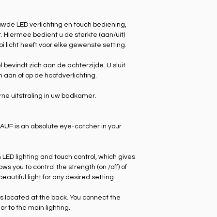
uwde LED verlichting en touch bediening,
. Hiermee bedient u de sterkte (aan/uit)
oi licht heeft voor elke gewenste setting.
evindt zich aan de achterzijde. U sluit
 aan of op de hoofdverlichting.
ne uitstraling in uw badkamer.
HAUF is an absolute eye-catcher in your
n LED lighting and touch control, which gives
ws you to control the strength (on /off) of
eautiful light for any desired setting.
is located at the back. You connect the
or to the main lighting.