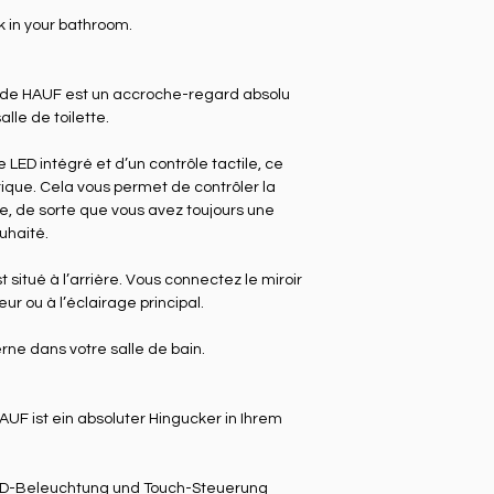
k in your bathroom.
xe de HAUF est un accroche-regard absolu
alle de toilette.
 LED intégré et d’un contrôle tactile, ce
ique. Cela vous permet de contrôler la
re, de sorte que vous avez toujours une
uhaité.
situé à l’arrière. Vous connectez le miroir
ur ou à l’éclairage principal.
rne dans votre salle de bain.
AUF ist ein absoluter Hingucker in Ihrem
 LED-Beleuchtung und Touch-Steuerung