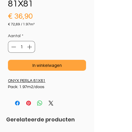
81X81
Prijs
€ 36,90
€ 72,69
/
1.97m²
€ 72,69
per
Aantal
*
1.97
Vierkante
meter
In winkelwagen
ONYX PERLA 81X81
Pack: 1.97m2/doos
Gerelateerde producten