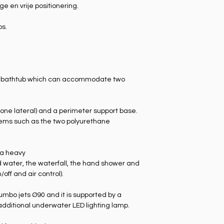
 en vrije positionering.
os.
 bathtub which can accommodate two
d one lateral) and a perimeter support base.
items such as the two polyurethane
 a heavy
d water, the waterfall, the hand shower and
off and air control).
umbo jets Ø90 and it is supported by a
additional underwater LED lighting lamp.