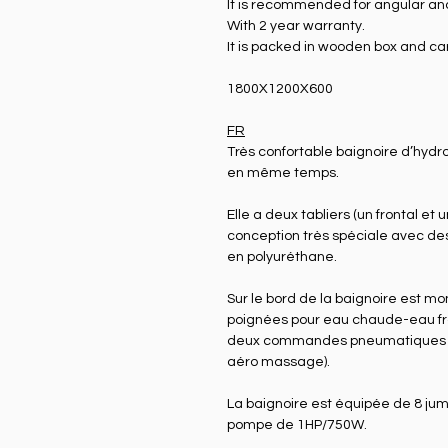
It is recommended for angular and
With 2 year warranty.
It is packed in wooden box and ca
1800X1200X600
FR
Très confortable baignoire d’hyd
en même temps.
Elle a deux tabliers (un frontal et 
conception très spéciale avec de
en polyuréthane.
Sur le bord de la baignoire est 
poignées pour eau chaude-eau fr
deux commandes pneumatiques (
aéro massage).
La baignoire est équipée de 8 jum
pompe de 1HP/750W.