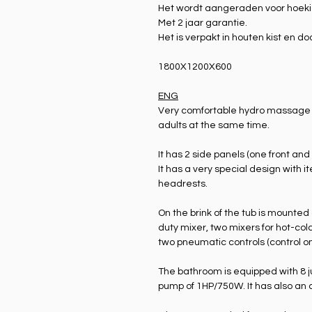
Het wordt aangeraden voor hoekige
Met 2 jaar garantie.
Het is verpakt in houten kist en do
1800X1200X600
ENG
Very comfortable hydro massage
adults at the same time.
It has 2 side panels (one front an
It has a very special design with 
headrests.
On the brink of the tub is mounted
duty mixer, two mixers for hot-col
two pneumatic controls (control on/
The bathroom is equipped with 8 j
pump of 1HP/750W. It has also an 