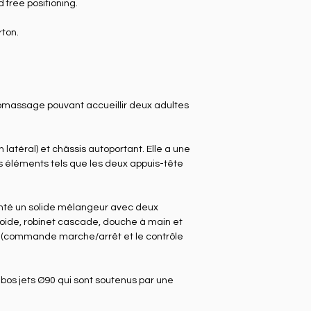
 free positioning.
rton.
romassage pouvant accueillir deux adultes
un latéral) et châssis autoportant. Elle a une
s éléments tels que les deux appuis-tête
monté un solide mélangeur avec deux
oide, robinet cascade, douche à main et
commande marche/arrêt et le contrôle
bos jets Ø90 qui sont soutenus par une