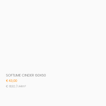
SOFTLIME CINDER 60X60
Prijs
€ 43,00
€ 61,92
/
1.44m²
€
6
1
,