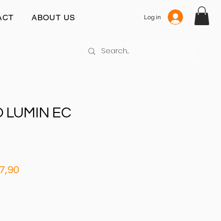
ACT
ABOUT US
Log in
 LUMIN EC
rmale
Verkoopprijs
7,90
js