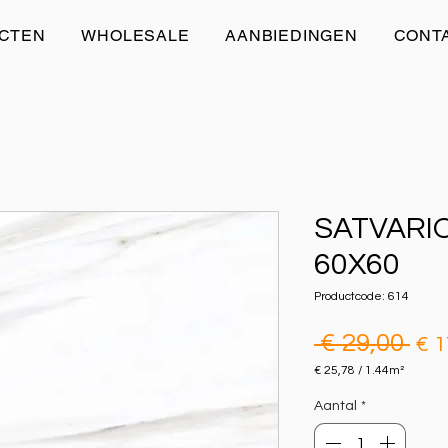
CTEN
WHOLESALE
AANBIEDINGEN
CONT
SATVARIO
60X60
Productcode: 614
No
 € 29,00 
€ 1
pri
€ 25,78
/
1.44m²
€ 25,78
per
Aantal
*
1.44
Vierkante
meter