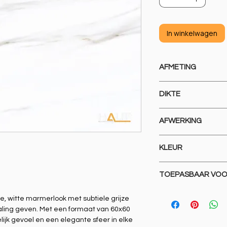
In winkelwagen
AFMETING
600 X 600
DIKTE
8 MM
AFWERKING
GERECTIFICEERD GL
KLEUR
SPECIAAL
TOEPASBAAR VO
VLOEREN EN WAND
re, witte marmerlook met subtiele grijze
traling geven. Met een formaat van 60x60
ijk gevoel en een elegante sfeer in elke