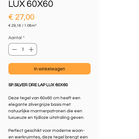
LUX 60X60
Prijs
€ 27,00
€ 29,16
/
1.08m²
€ 29,16
per
Aantal
*
1.08
Vierkante
meter
In winkelwagen
SP.SILVER DRE LAP LUX 60X60
Deze tegel van 60x60 cm heeft een
elegante zilvergrijze basis met
natuurlijke marmerpatronen die een
luxueuze en tijdloze uitstraling geven.
Perfect geschikt voor moderne woon-
en werkruimtes, deze tegel brengt een