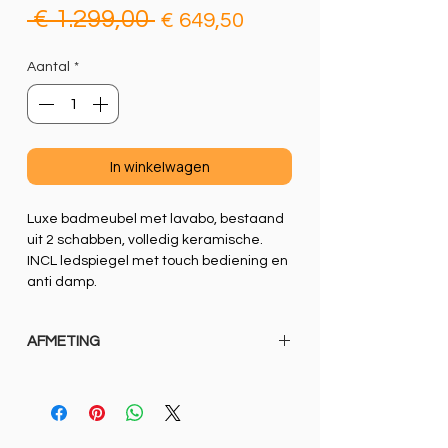
Normale
Verkoopprijs
 € 1.299,00 
€ 649,50
prijs
Aantal
*
In winkelwagen
Luxe badmeubel met lavabo, bestaand
uit 2 schabben, volledig keramische.
INCL ledspiegel met touch bediening en
anti damp.
AFMETING
80CM