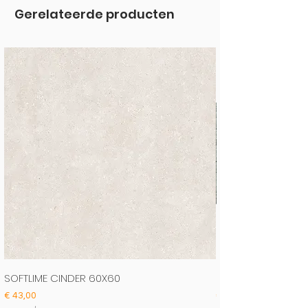
Gerelateerde producten
SOFTLIME CINDER 60X60
IRISH GREEN 60X12
Prijs
Prijs
€ 43,00
€ 54,00