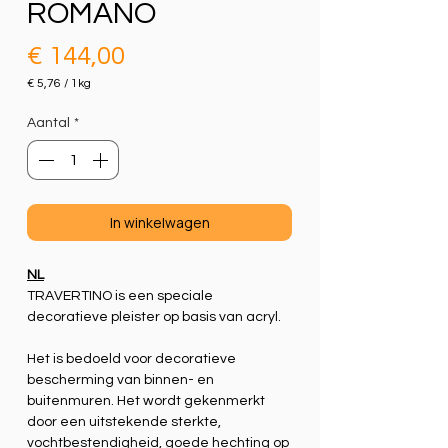
ROMANO
Prijs
€ 144,00
€ 5,76
/
1kg
€ 5,76
per
Aantal
*
1
Kilogram
In winkelwagen
NL
TRAVERTINO is een speciale
decoratieve pleister op basis van acryl.
Het is bedoeld voor decoratieve
bescherming van binnen- en
buitenmuren. Het wordt gekenmerkt
door een uitstekende sterkte,
vochtbestendigheid, goede hechting op