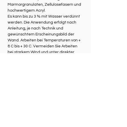
Marmorgranulaten, Zellulosefasern und
hochwertigem Acryl.
Es kann bis zu 3 % mit Wasser verdünnt
werden. Die Anwendung erfolgt nach
Anleitung, je nach Technik und
gewünschtem Erscheinungsbild der
Wand. Arbeiten bei Temperaturen von +
8 C bis + 30 C. Vermeiden Sie Arbeiten
bei starkem Wind und unter direkter
Sonneneinstrahlung bei mehr als 30 C.
Detaillierte Arbeitsanweisungen finden
Sie auf unserer Website.
Lagerung: In der verschlossenen
Originalverpackung außerhalb der
Reichweite von Kindern aufbewahren,
damit es nicht direkter starker
Sonneneinstrahlung bei Temperaturen
von +5 bis +30 C ausgesetzt wird. Nicht
einfrieren. Waschen Sie die Werkzeuge
mit Wasser. Entsorgen Sie die Reste von