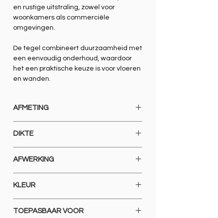
en rustige uitstraling, zowel voor
woonkamers als commerciële
omgevingen.
De tegel combineert duurzaamheid met
een eenvoudig onderhoud, waardoor
het een praktische keuze is voor vloeren
en wanden.
AFMETING
1000 X 1000
DIKTE
9 MM
AFWERKING
GERECTIFICEERD GLOSSY POLISHED
KLEUR
IVOOR
TOEPASBAAR VOOR