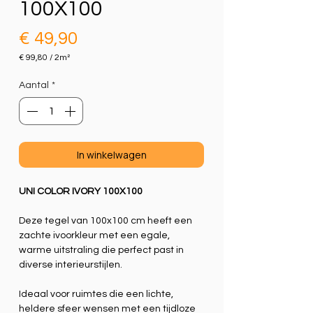
100X100
Prijs
€ 49,90
€ 99,80
/
2m²
€ 99,80
per
Aantal
*
2
Vierkante
meter
In winkelwagen
UNI COLOR IVORY 100X100
Deze tegel van 100x100 cm heeft een
zachte ivoorkleur met een egale,
warme uitstraling die perfect past in
diverse interieurstijlen.
Ideaal voor ruimtes die een lichte,
heldere sfeer wensen met een tijdloze