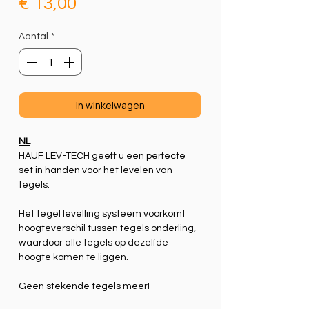
Prijs
€ 13,00
Aantal
*
In winkelwagen
NL
HAUF LEV-TECH geeft u een perfecte
set in handen voor het levelen van
tegels.
Het tegel levelling systeem voorkomt
hoogteverschil tussen tegels onderling,
waardoor alle tegels op dezelfde
hoogte komen te liggen.
Geen stekende tegels meer!