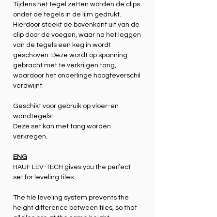
Tijdens het tegel zetten worden de clips
onder de tegels in de lijm gedrukt.
Hierdoor steekt de bovenkant uit van de
clip door de voegen, waar na het leggen
van de tegels een keg in wordt
geschoven.
Deze wordt op spanning
gebracht met te verkrijgen tang,
waardoor het onderlinge hoogteverschil
verdwijnt.
Geschikt voor gebruik op vloer-en
wandtegels!
Deze set kan met tang worden
verkregen.
ENG
HAUF LEV-TECH gives you the perfect
set for leveling tiles.
The tile leveling system prevents the
height difference between tiles, so that