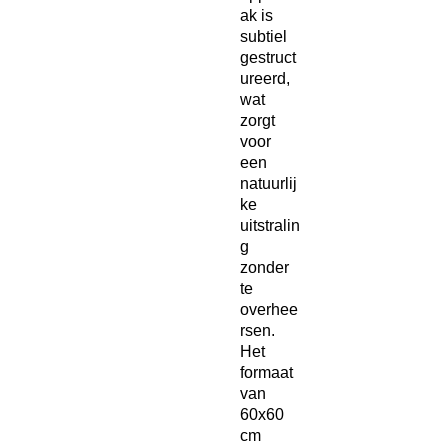
ak is
subtiel
gestruct
ureerd,
wat
zorgt
voor
een
natuurlij
ke
uitstralin
g
zonder
te
overhee
rsen.
Het
formaat
van
60x60
cm