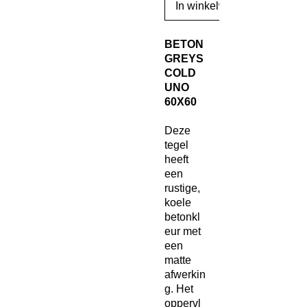
In winkelwagen
BETON
GREYS
COLD
UNO
60X60
Deze
tegel
heeft
een
rustige,
koele
betonkl
eur met
een
matte
afwerkin
g. Het
oppervl