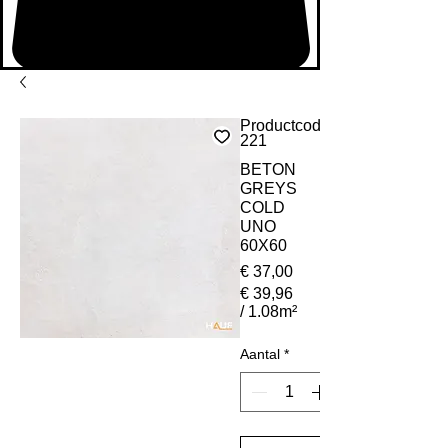
Productcode:
221
BETON
GREYS
COLD
UNO
60X60
Prijs
€ 37,00
€ 39,96
/
1.08m²
€ 39,96
per
Aantal
*
1.08
Vierkante
meter