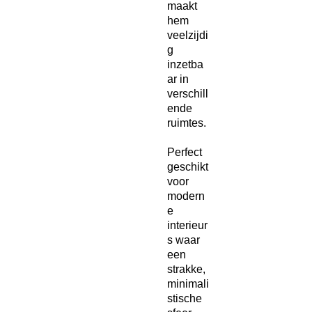
maakt
hem
veelzijdi
g
inzetba
ar in
verschill
ende
ruimtes.
Perfect
geschikt
voor
modern
e
interieur
s waar
een
strakke,
minimali
stische