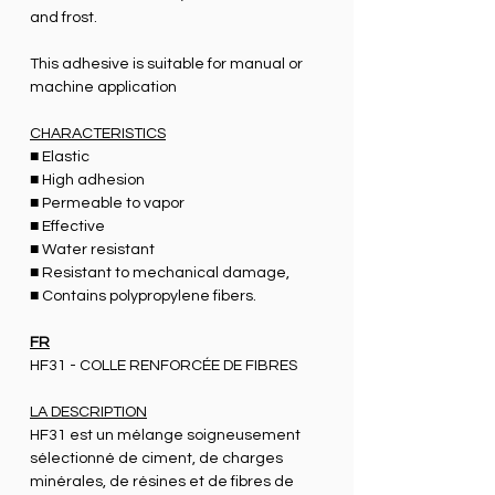
and frost.
This adhesive is suitable for manual or
machine application
CHARACTERISTICS
■ Elastic
■ High adhesion
■ Permeable to vapor
■ Effective
■ Water resistant
■ Resistant to mechanical damage,
■ Contains polypropylene fibers.
FR
HF31 - COLLE RENFORCÉE DE FIBRES
LA DESCRIPTION
HF31 est un mélange soigneusement
sélectionné de ciment, de charges
minérales, de résines et de fibres de