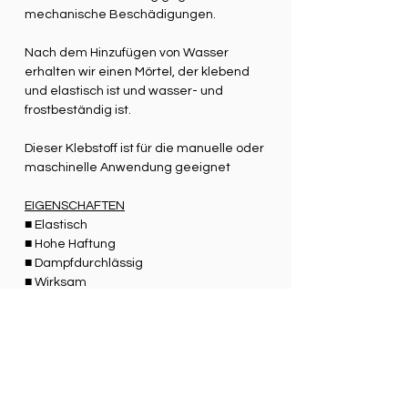
mechanische Beschädigungen.
Nach dem Hinzufügen von Wasser
erhalten wir einen Mörtel, der klebend
und elastisch ist und wasser- und
frostbeständig ist.
Dieser Klebstoff ist für die manuelle oder
maschinelle Anwendung geeignet
EIGENSCHAFTEN
■ Elastisch
■ Hohe Haftung
■ Dampfdurchlässig
■ Wirksam
■ Wasserdicht
■ Beständig gegen mechanische
Beschädigungen,
■ Enthält Polypropylenfasern.