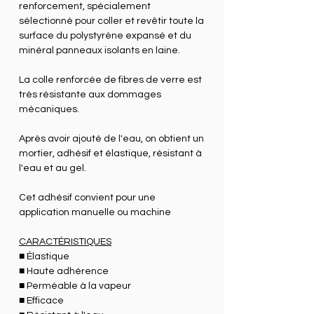
renforcement, spécialement
sélectionné pour coller et revêtir toute la
surface du polystyrène expansé et du
minéral panneaux isolants en laine.
La colle renforcée de fibres de verre est
très résistante aux dommages
mécaniques.
Après avoir ajouté de l'eau, on obtient un
mortier, adhésif et élastique, résistant à
l'eau et au gel.
Cet adhésif convient pour une
application manuelle ou machine
CARACTÉRISTIQUES
■ Élastique
■ Haute adhérence
■ Perméable à la vapeur
■ Efficace