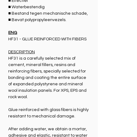
■ Effectief
■ Waterbestendig
■ Bestand tegen mechanische schade,
■ Bevat polypropyleenvezels.
ENG
HF31 - GLUE REINFORCED WITH FIBERS
DESCRIPTION
HF31 is a carefully selected mix of
cement, mineral fillers, resins and
reinforcing fibers, specially selected for
bonding and coating the entire surface
of expanded polystyrene and mineral
wool insulation panels. For XPS, EPS and
rock wool.
Glue reinforced with glass fibers is highly
resistant to mechanical damage.
After adding water, we obtain a mortar,
adhesive and elastic, resistant to water