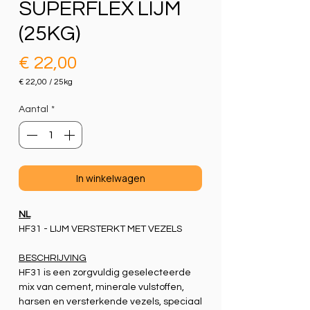
SUPERFLEX LIJM
(25KG)
Prijs
€ 22,00
€ 22,00
/
25kg
€ 22,00
per
Aantal
*
25
Kilogram
In winkelwagen
NL
HF31 - LIJM VERSTERKT MET VEZELS
BESCHRIJVING
HF31 is een zorgvuldig geselecteerde
mix van cement, minerale vulstoffen,
harsen en versterkende vezels, speciaal