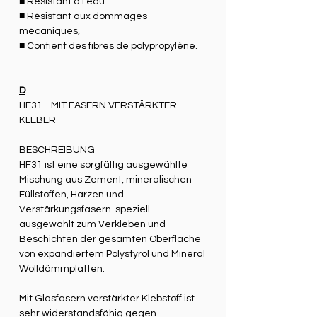
■ Résistant à l'eau
■ Résistant aux dommages
mécaniques,
■ Contient des fibres de polypropylène.
D
HF31 - MIT FASERN VERSTÄRKTER
KLEBER
BESCHREIBUNG
HF31 ist eine sorgfältig ausgewählte
Mischung aus Zement, mineralischen
Füllstoffen, Harzen und
Verstärkungsfasern. speziell
ausgewählt zum Verkleben und
Beschichten der gesamten Oberfläche
von expandiertem Polystyrol und Mineral
Wolldämmplatten.
Mit Glasfasern verstärkter Klebstoff ist
sehr widerstandsfähig gegen