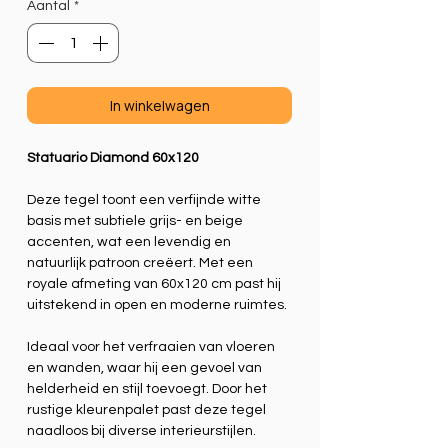
Aantal
*
1.44
Vierkante
meter
In winkelwagen
Statuario Diamond 60x120
Deze tegel toont een verfijnde witte
basis met subtiele grijs- en beige
accenten, wat een levendig en
natuurlijk patroon creëert. Met een
royale afmeting van 60x120 cm past hij
uitstekend in open en moderne ruimtes.
Ideaal voor het verfraaien van vloeren
en wanden, waar hij een gevoel van
helderheid en stijl toevoegt. Door het
rustige kleurenpalet past deze tegel
naadloos bij diverse interieurstijlen.