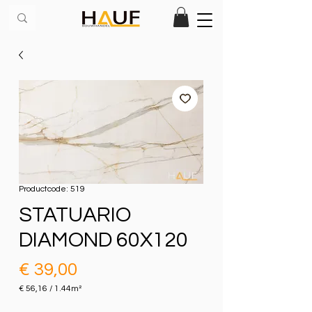
Productcode: 519
STATUARIO
DIAMOND 60X120
Prijs
€ 39,00
€ 56,16
/
1.44m²
€ 56,16
per