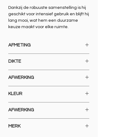
Dankzij de robuuste samenstelling is hij
geschikt voor intensief gebruik en blijft hij
lang mooi, wat hem een duurzame
keuze maakt voor elke ruimte.
AFMETING
600 X 1200
DIKTE
9 MM
AFWERKING
GERECTIFICEERD GLOSSY POLISHED
KLEUR
SPECIAAL
AFWERKING
GERECTIFICEERD GLOSSY POLISHED
MERK