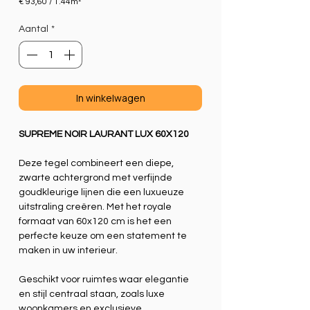
€ 93,60
/
1.44m²
€ 93,60
per
Aantal
*
1.44
Vierkante
meter
In winkelwagen
SUPREME NOIR LAURANT LUX 60X120
Deze tegel combineert een diepe,
zwarte achtergrond met verfijnde
goudkleurige lijnen die een luxueuze
uitstraling creëren. Met het royale
formaat van 60x120 cm is het een
perfecte keuze om een statement te
maken in uw interieur.
Geschikt voor ruimtes waar elegantie
en stijl centraal staan, zoals luxe
woonkamers en exclusieve