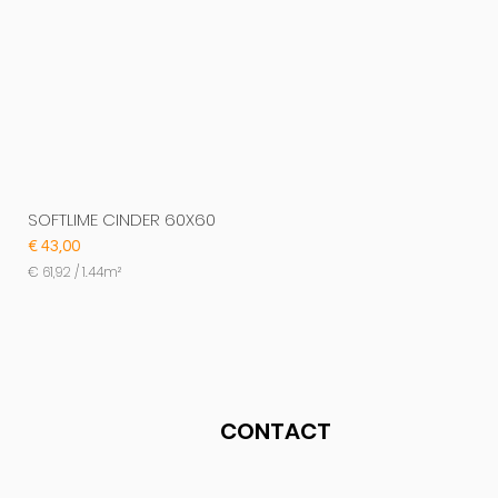
SOFTLIME CINDER 60X60
Prijs
€ 43,00
€ 61,92
/
1.44m²
€
6
1
,
9
2
p
CONTACT
e
r
1
.