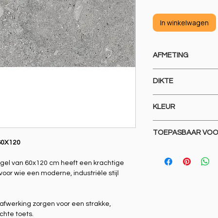
In winkelwagen
AFMETING
60X120
DIKTE
20MM
KLEUR
GRIJS/ STONE
TOEPASBAAR VO
60X120
VLOEREN EN WAND
egel van 60x120 cm heeft een krachtige
 voor wie een moderne, industriële stijl
 afwerking zorgen voor een strakke,
chte toets.