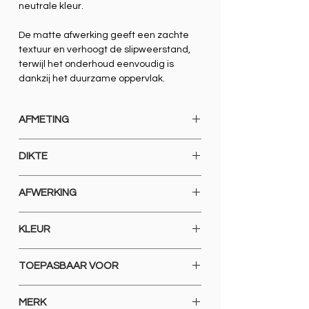
neutrale kleur.
De matte afwerking geeft een zachte
textuur en verhoogt de slipweerstand,
terwijl het onderhoud eenvoudig is
dankzij het duurzame oppervlak.
AFMETING
600 X 1200
DIKTE
9 MM
AFWERKING
GERECTIFICEERD GLOSSY POLISHED
KLEUR
CREAM
TOEPASBAAR VOOR
VLOEREN EN WANDEN
MERK