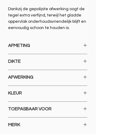
Dankzij de gepolijste afwerking oogt de
tegel extra verfijnd, terwijl het gladde
oppervlak onderhoudsvriendelijk blijft en
eenvoudig schoon te houden is.
AFMETING
600 X 1200
DIKTE
9 MM
AFWERKING
GERECTIFICEERD GLOSSY POLISHED
KLEUR
SPECIAAL
TOEPASBAAR VOOR
VLOEREN EN WANDEN
MERK