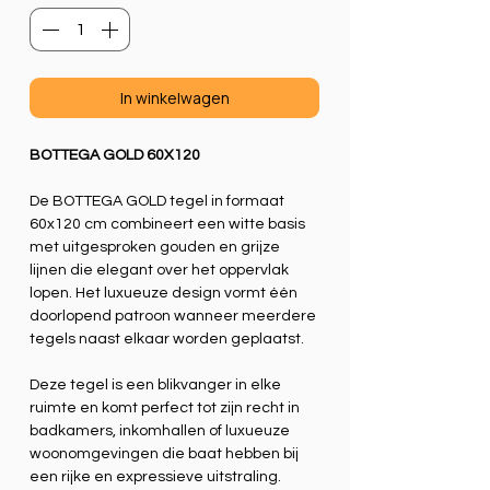
Vierkante
meter
In winkelwagen
BOTTEGA GOLD 60X120
De BOTTEGA GOLD tegel in formaat
60x120 cm combineert een witte basis
met uitgesproken gouden en grijze
lijnen die elegant over het oppervlak
lopen. Het luxueuze design vormt één
doorlopend patroon wanneer meerdere
tegels naast elkaar worden geplaatst.
Deze tegel is een blikvanger in elke
ruimte en komt perfect tot zijn recht in
badkamers, inkomhallen of luxueuze
woonomgevingen die baat hebben bij
een rijke en expressieve uitstraling.