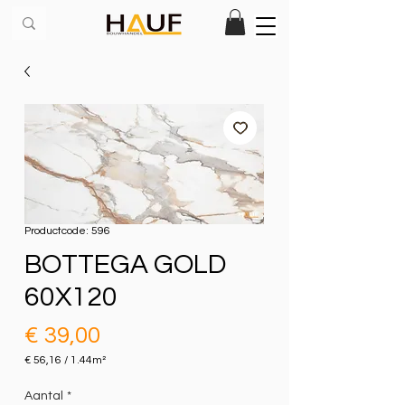
Productcode: 596
BOTTEGA GOLD
60X120
Prijs
€ 39,00
€ 56,16
/
1.44m²
€ 56,16
per
Aantal
*
1.44