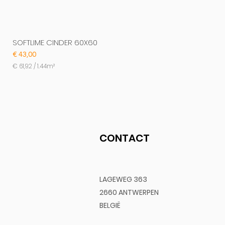
SOFTLIME CINDER 60X60
Prijs
€ 43,00
€ 61,92
/
1.44m²
€
6
1
,
9
2
p
CONTACT
e
r
1
.
4
4
LAGEWEG 363
V
2660 ANTWERPEN
i
e
BELGIË
r
k