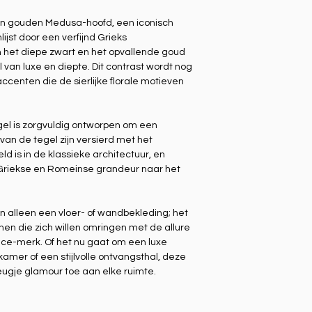
een gouden Medusa-hoofd, een iconisch
jst door een verfijnd Grieks
n het diepe zwart en het opvallende goud
van luxe en diepte. Dit contrast wordt nog
ccenten die de sierlijke florale motieven
gel is zorgvuldig ontworpen om een
an de tegel zijn versierd met het
 is in de klassieke architectuur, en
Griekse en Romeinse grandeur naar het
n alleen een vloer- of wandbekleding; het
nen die zich willen omringen met de allure
ace-merk. Of het nu gaat om een luxe
er of een stijlvolle ontvangsthal, deze
ugje glamour toe aan elke ruimte.