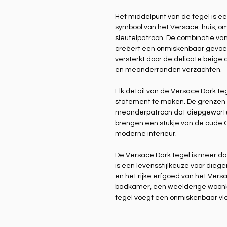
Het middelpunt van de tegel is 
symbool van het Versace-huis, omli
sleutelpatroon. De combinatie va
creëert een onmiskenbaar gevoel 
versterkt door de delicate beige a
en meanderranden verzachten.
Elk detail van de Versace Dark te
statement te maken. De grenzen v
meanderpatroon dat diepgeworteld
brengen een stukje van de oude 
moderne interieur.
De Versace Dark tegel is meer da
is een levensstijlkeuze voor diege
en het rijke erfgoed van het Vers
badkamer, een weelderige woonkam
tegel voegt een onmiskenbaar vle